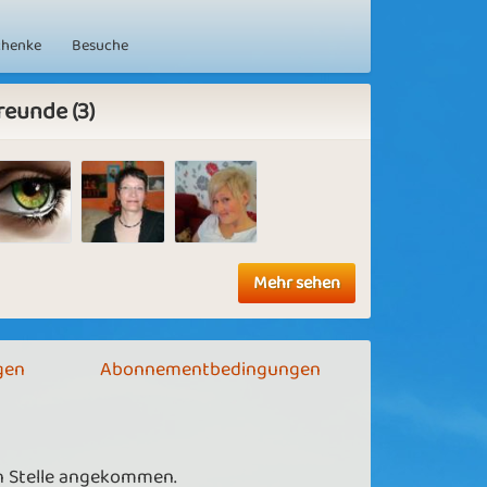
chenke
Besuche
reunde (3)
Mehr sehen
gen
Abonnementbedingungen
en Stelle angekommen.