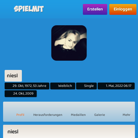
Spielmit
Erstellen
Einloggen
niesl
29. Okt, 1972, 53 Jahre
Weiblich
Single
1. Mai, 2022 06:17
24. Okt, 2009
Profil
Herausforderungen
Medaillen
Galerie
Mehr
niesl