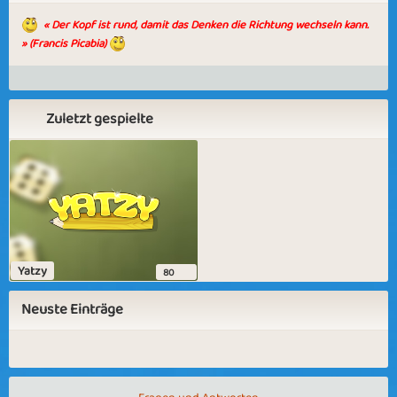
« Der Kopf ist rund, damit das Denken die Richtung wechseln kann.
» (Francis Picabia)
Zuletzt gespielte
Yatzy
80
Neuste Einträge