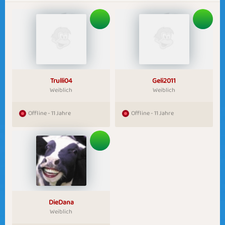
Trulli04
Geli2011
Weiblich
Weiblich
Offline - 11 Jahre
Offline - 11 Jahre
DieDana
Weiblich