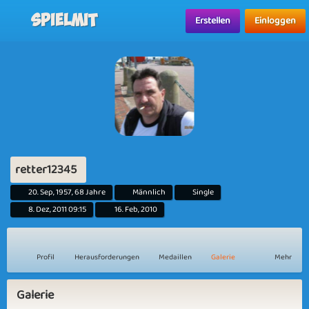
Spielmit
Erstellen
Einloggen
retter12345
20. Sep, 1957, 68 Jahre
Männlich
Single
8. Dez, 2011 09:15
16. Feb, 2010
Profil
Herausforderungen
Medaillen
Galerie
Mehr
Galerie