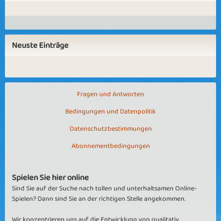
Neuste Einträge
Fragen und Antworten
Bedingungen und Datenpolitik
Datenschutzbestimmungen
Abonnementbedingungen
Spielen Sie hier online
Sind Sie auf der Suche nach tollen und unterhaltsamen Online-
Spielen? Dann sind Sie an der richtigen Stelle angekommen.
Wir konzentrieren uns auf die Entwicklung von qualitativ