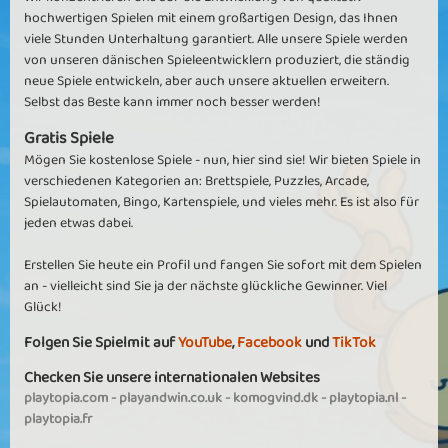
hochwertigen Spielen mit einem großartigen Design, das Ihnen
viele Stunden Unterhaltung garantiert. Alle unsere Spiele werden
von unseren dänischen Spieleentwicklern produziert, die ständig
neue Spiele entwickeln, aber auch unsere aktuellen erweitern.
Selbst das Beste kann immer noch besser werden!
Gratis Spiele
Mögen Sie kostenlose Spiele - nun, hier sind sie! Wir bieten Spiele in
verschiedenen Kategorien an: Brettspiele, Puzzles, Arcade,
Spielautomaten, Bingo, Kartenspiele, und vieles mehr. Es ist also für
jeden etwas dabei.
Erstellen Sie heute ein Profil und fangen Sie sofort mit dem Spielen
an - vielleicht sind Sie ja der nächste glückliche Gewinner. Viel
Glück!
Folgen Sie Spielmit auf
YouTube
,
Facebook
und
TikTok
Checken Sie unsere internationalen Websites
playtopia.com
-
playandwin.co.uk
-
komogvind.dk
-
playtopia.nl
-
playtopia.fr