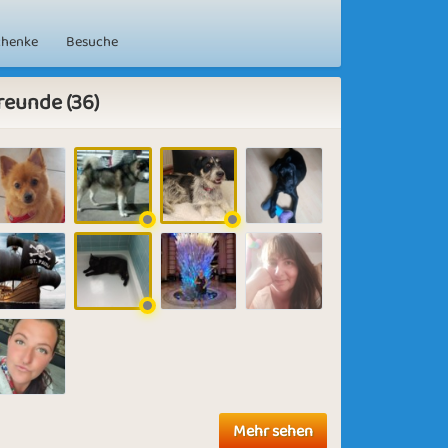
chenke
Besuche
reunde (36)
Mehr sehen