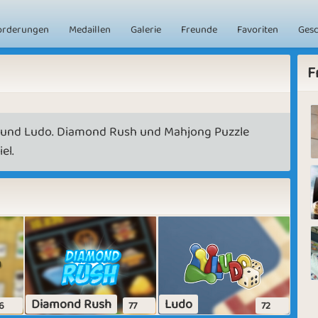
orderungen
Medaillen
Galerie
Freunde
Favoriten
Ges
F
y und Ludo. Diamond Rush und Mahjong Puzzle
el.
Diamond Rush
Ludo
6
77
72