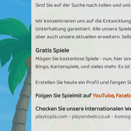
Sind Sie auf der Suche nach tollen und un
Wir konzentrieren uns auf die Entwicklung
Unterhaltung garantiert. Alle unsere Spiel
aber auch unsere aktuellen erweitern. Se
Gratis Spiele
Mögen Sie kostenlose Spiele - nun, hier sin
Bingo, Kartenspiele, und vieles mehr. Es ist
Erstellen Sie heute ein Profil und fangen Si
Folgen Sie Spielmit auf
YouTube
,
Faceb
Checken Sie unsere internationalen W
playtopia.com
-
playandwin.co.uk
-
komogv