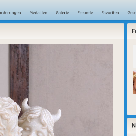
orderungen
Medaillen
Galerie
Freunde
Favoriten
Ges
F
N