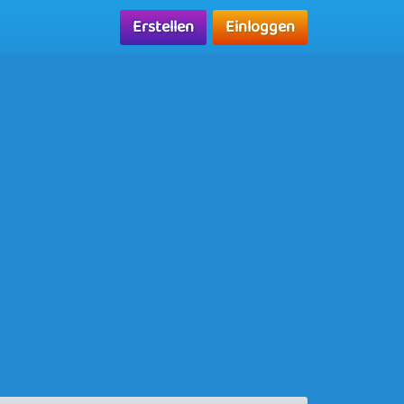
Erstellen
Einloggen