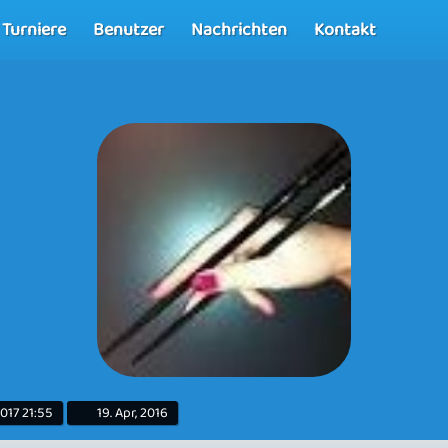
Turniere
Benutzer
Nachrichten
Kontakt
2017 21:55
19. Apr, 2016