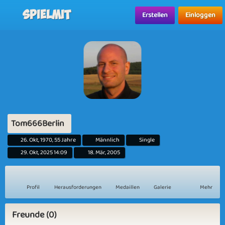
Spielmit
Erstellen
Einloggen
Tom666Berlin
26. Okt, 1970, 55 Jahre
Männlich
Single
29. Okt, 2025 14:09
18. Mär, 2005
Profil
Herausforderungen
Medaillen
Galerie
Mehr
Freunde (0)