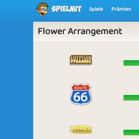
Spiele
Prämien
Spielmit
Flower Arrangement