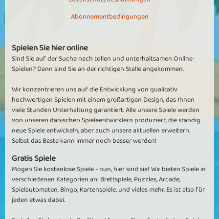
denn bislang hat nieman die 4. Medi erreicht, wo unter anderem
Expert Runde 3 gespielt werden soll..... Dafür gewinnt man hier
Abonnementbedingungen
überdimensional oft die Bank, die aber meistens nur weniger als
10.000 Jetons hat, eben, weil sie zu oft fällt.
Spielen Sie hier online
Maeusezicke
Sind Sie auf der Suche nach tollen und unterhaltsamen Online-
Spielen? Dann sind Sie an der richtigen Stelle angekommen.
Super dass das spiel wieder bei euch verfügbar ist
ja es war schon damals ein vip-Spiel mit vielen Anhängern 😊. Viele
Wir konzentrieren uns auf die Entwicklung von qualitativ
hatten auch die vierte Medaille im laufe der zeit geschafft. Schade
hochwertigen Spielen mit einem großartigen Design, das Ihnen
ist nur das der damalige Erfolg und die vorhandenen Medaillen auf
viele Stunden Unterhaltung garantiert. Alle unsere Spiele werden
null gesetzt wurden
von unseren dänischen Spieleentwicklern produziert, die ständig
neue Spiele entwickeln, aber auch unsere aktuellen erweitern.
NiLi30
Selbst das Beste kann immer noch besser werden!
Hört auf zu jammern, war Vip, ist Vip und bleibt Vip
Gratis Spiele
ich erstehe das Gejammer von den vielen hier nicht, das Spiel war
Mögen Sie kostenlose Spiele - nun, hier sind sie! Wir bieten Spiele in
schon immer ein Vip Spiel, warum also sollte sich das geändert
verschiedenen Kategorien an: Brettspiele, Puzzles, Arcade,
haben? Es macht aber ungeheuer viel Spaß und weckt den Ehrgeiz,
Spielautomaten, Bingo, Kartenspiele, und vieles mehr. Es ist also für
auch als nicht Vip, hab ich täglich gespielt.
jeden etwas dabei.