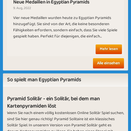
Neue Medaillen in Egyptian Pyramids
9. Aug, 2022
Vier neue Medaillen wurden heute zu Egyptian Pyramids
hinzugefügt. Sie sind von der Art, die keine besonderen
Brown Leaves
King Carrom
Fähigkeiten erfordern, sondern einfach, dass Sie viele Spiele
gespielt haben. Perfekt für diejenigen, die einfach...
Mehr lesen
Alle einsehen
Calendula
Dubai Nights
So spielt man Egyptian Pyramids
Pyramid Solitär - ein Solitär, bei dem man
Kartenpyramiden löst
Wenn Sie nach einem völlig kostenlosen Online Solitär Spiel suchen,
Jupiter
Cold Air
sind Sie hier genau richtig! Pyramid Solitaire ist ein klassisches
Solitär Spiel. In unserern Version von Pyramid Solitär geht es