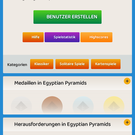
BENUTZER ERSTELLEN
Hilfe
Spielstatistik
Highscores
Klassiker
Solitaire Spiele
Kartenspiele
Kategorien
Medaillen in Egyptian Pyramids
Herausforderungen in Egyptian Pyramids
Basic
Expert
Greatest
Dominant