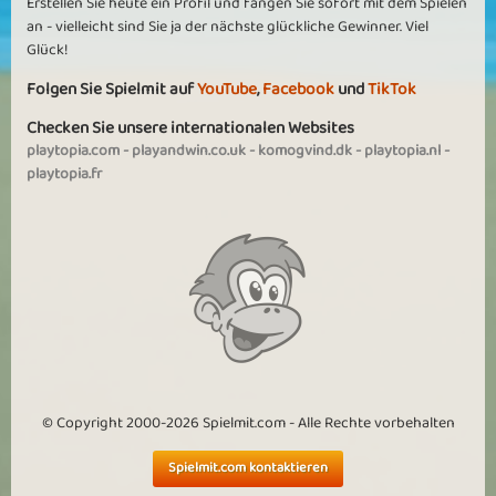
Mumelchen
Erstellen Sie heute ein Profil und fangen Sie sofort mit dem Spielen
an - vielleicht sind Sie ja der nächste glückliche Gewinner. Viel
Tolles Spiel
Glück!
weiter so Spielmit, genau das liebe ich, man schafft nie die 4.
Medallie, es entwickelt sich zu meinem absoluten Favorit. Könnte es
Folgen Sie Spielmit auf
YouTube
,
Facebook
und
TikTok
stundenlang spielen
Checken Sie unsere internationalen Websites
playtopia.com
-
playandwin.co.uk
-
komogvind.dk
-
playtopia.nl
-
Zonnetje60
playtopia.fr
Tolles lustiges Spiel
Sehr schönes Spiel; Ich bin froh, dass es zurück ist. Ich hoffe, dass
bald mehr Spiele kommen werden. Nur enttäuschend für Leute, die
kein VIP sind. Ist das richtig, Topia? Bitte gib es allen! Weil es ein
wirklich cooles Spiel ist. Liebe Grüße von Zonnetje60
Mehr sehen
© Copyright 2000-2026 Spielmit.com - Alle Rechte vorbehalten
Spielmit.com kontaktieren