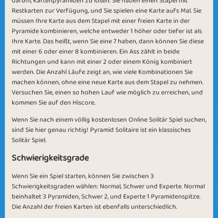
darum, Kartenpyramiden zu lösen. Sie haben einen Stapel mit
Restkarten zur Verfügung, und Sie spielen eine Karte aufs Mal. Sie
müssen Ihre Karte aus dem Stapel mit einer freien Karte in der
Pyramide kombinieren, welche entweder 1 höher oder tiefer ist als
Ihre Karte. Das heißt, wenn Sie eine 7 haben, dann können Sie diese
Winter OL
Indian Summer
mit einer 6 oder einer 8 kombinieren. Ein Ass zählt in beide
Richtungen und kann mit einer 2 oder einem König kombiniert
werden. Die Anzahl Läufe zeigt an, wie viele Kombinationen Sie
machen können, ohne eine neue Karte aus dem Stapel zu nehmen.
Versuchen Sie, einen so hohen Lauf wie möglich zu erreichen, und
kommen Sie auf den Hiscore.
Wenn Sie nach einem völlig kostenlosen Online Solitär Spiel suchen,
Madness
Winter OL
sind Sie hier genau richtig! Pyramid Solitaire ist ein klassisches
Solitär Spiel.
Schwierigkeitsgrade
Wenn Sie ein Spiel starten, können Sie zwischen 3
Schwierigkeitsgraden wählen: Normal, Schwer und Experte. Normal
beinhaltet 3 Pyramiden, Schwer 2, und Experte 1 Pyramidenspitze.
Third Season
Fresh Air
Die Anzahl der freien Karten ist ebenfalls unterschiedlich.