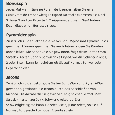
Bonusspin
Jedes Mal, wenn Sie eine Pyramide lösen, erhalten Sie eine
Minipyramide. Im Schwierigkeitsgrad Normal bekommen Sie 1, bei
Schwer 2 und bei Experte 4 Minipyramiden. Wenn Sie 4 haben,
lösen diese einen Bonusspin aus.
Vacation Time
Jungle June
Pyramidenspin
Zusätzlich zu den Jetons, die Sie bei BonusSpins und PyramidSpins
gewinnen können, gewinnen Sie auch Jetons indem Sie Runden
abschließen. Die Anzahl, die Sie gewinnen, folgt diese Formel: Max
Streak x Karten übrig x Schwierigkeitsgrad. Wo die Schwierigkeit 1,
2 oder 3 sein kann, je nachdem, ob Sie auf Normal, Schwer oder
Experte spielen.
May Flowers
Spring in Town
Jetons
Zusätzlich zu den Jetons, die Sie bei BonusSpin und PyramidSpin
gewinnen, gewinnen Sie Jetons durch das Abschließen von
Runden. Die Anzahl, die Sie gewinnen, folgt dieser Formel: Max
Streak x Karten zurück x Schwierigkeitsgrad. Der
Schwierigkeitsgrad kann 1, 2 oder 3 sein, je nachdem, ob Sie auf
Springtime
Second Month
Normal, Fortgeschritten oder Experte spielen.