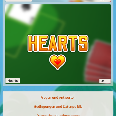
super spiel
macht echt spass.
WildFall
Egyptian Pyramids
Mir gefällt es sehr gut.Auch wenn manchmal schwer aber auch das
ist der Reiz. Ich spiele es total gerne. DAfür gebe ich gerne volle
Sternenzahl
Brebri
Egyptian Pyramids
habe hier als nicht vip schon die 4. runde erreicht super und gleich
die bank mit über 200.000 jeton geknackt,geht doch
Hearts
41
Jomasch
Expertenlevel sind zu schwer
Fragen und Antworten
Eigentlilch cool da sSpeil, aber leider sind die Expertenlevel einfach
Bedingungen und Datenpolitik
zu schwer. Stundenlanges zocken, ohne dass es einmal aufgeht
nervt irgendwann. Ich scheine aber auch kein Einzelfall zu sein,
Datenschutzbestimmungen