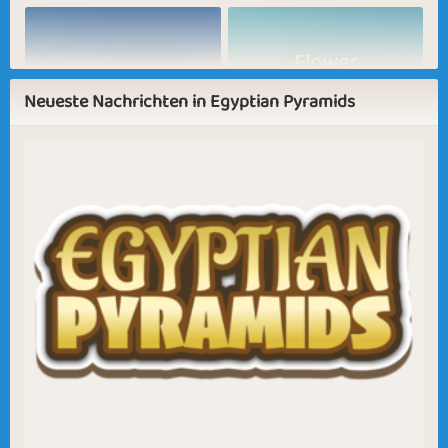
Egyptian
Egyptian
Pyramid
Anubis
Pyramids
Pyramids
Builder
Flower
Summer Evenings
Arrangement
Neueste Nachrichten in Egyptian Pyramids
Egyptian
Egyptian
Egyptian Ruby
Egyptian
Sapphire
Emerald
Diamond
Fireplace
Time for Projects
Day at the Beach
Fabulous Feb