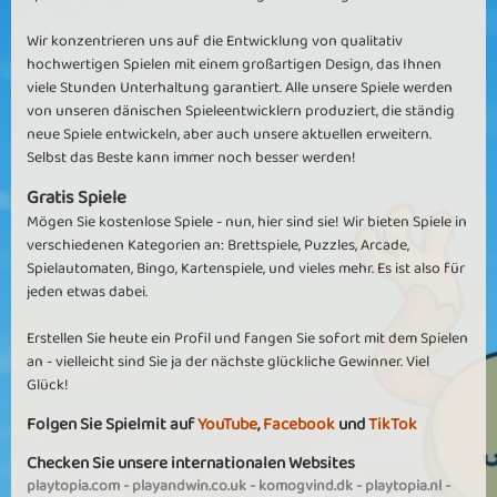
Wir konzentrieren uns auf die Entwicklung von qualitativ
hochwertigen Spielen mit einem großartigen Design, das Ihnen
viele Stunden Unterhaltung garantiert. Alle unsere Spiele werden
von unseren dänischen Spieleentwicklern produziert, die ständig
neue Spiele entwickeln, aber auch unsere aktuellen erweitern.
Selbst das Beste kann immer noch besser werden!
Gratis Spiele
Mögen Sie kostenlose Spiele - nun, hier sind sie! Wir bieten Spiele in
verschiedenen Kategorien an: Brettspiele, Puzzles, Arcade,
Spielautomaten, Bingo, Kartenspiele, und vieles mehr. Es ist also für
jeden etwas dabei.
Erstellen Sie heute ein Profil und fangen Sie sofort mit dem Spielen
an - vielleicht sind Sie ja der nächste glückliche Gewinner. Viel
Glück!
Folgen Sie Spielmit auf
YouTube
,
Facebook
und
TikTok
Checken Sie unsere internationalen Websites
playtopia.com
-
playandwin.co.uk
-
komogvind.dk
-
playtopia.nl
-