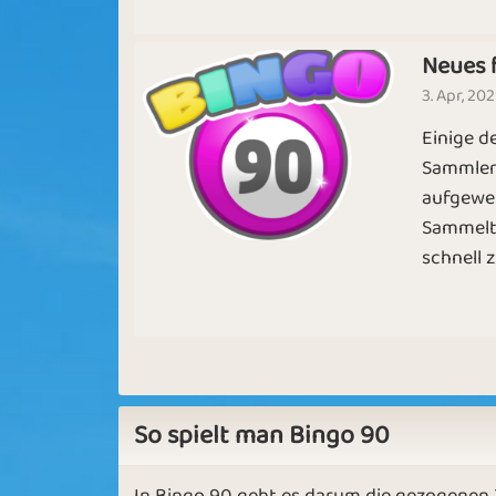
Neues 
3. Apr, 20
Einige d
Sammler
aufgewer
Sammelt
schnell z
So spielt man Bingo 90