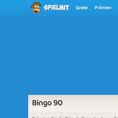
Spiele
Prämien
Spielmit
Bingo 90