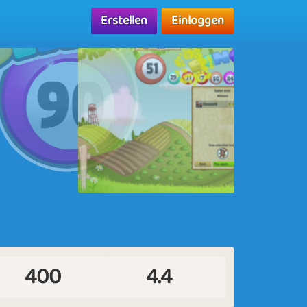
Erstellen
Einloggen
400
4.4