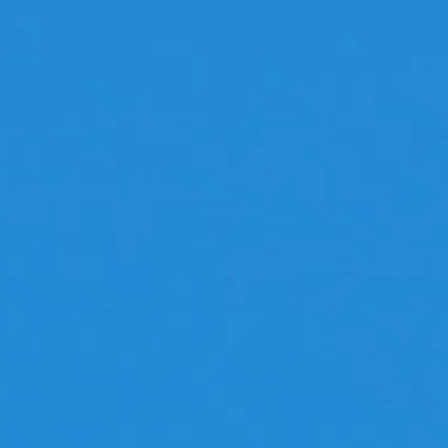
Hypnoze
ingo 90 aber
oldmarie
ingo 90
s Spiel ist super ,bin jeden Tag dabei
amjul
isschen Langweilig
llerdings für nebenbei zu spielen ganz OK
Mehr sehen