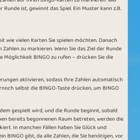
Zahlen auf Ihren Bingo-Karten zu markieren. Wer
r Runde ist, gewinnt das Spiel. Ein Muster kann z.B.
mit wie vielen Karten Sie spielen möchten. Danach
n Zahlen zu markieren. Wenn Sie das Ziel der Runde
 die Möglichkeit BINGO zu rufen – drücken Sie die
rungen aktivieren, sodass Ihre Zahlen automatisch
rnoch selbst die BINGO-Taste drücken, um BINGO
dem gespielt wird, und die Runde beginnt, sobald
inen bereits begonnenen Raum betreten, werden die
ert. In manchen Fällen haben Sie Glück und
n BINGO gibt, da alle Zahlen, die Sie benötigen, vor