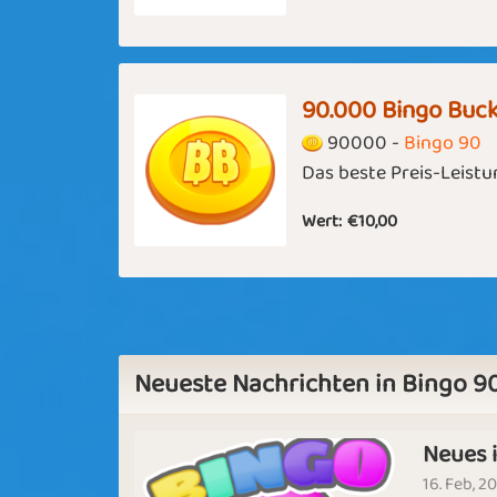
Sapphire
Emerald
Twinkle Twilight
Troldinden t
90.000 Bingo Buc
0309
Wise
90000 -
Bingo 90
Das beste Preis-Leistu
Wert:
€10,00
8 Ball
Janus
Neueste Nachrichten in Bingo 9
Neues 
16. Feb, 2