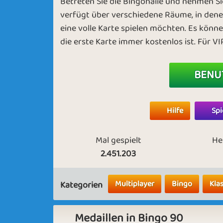
Betreten Sie die Bingohalle und nehmen Sie
verfügt über verschiedene Räume, in denen
eine volle Karte spielen möchten. Es könne
die erste Karte immer kostenlos ist. Für VI
BENU
Hilfe
Spi
Mal gespielt
He
2.451.203
Multiplayer
Bingo
Kla
Kategorien
Medaillen in Bingo 90