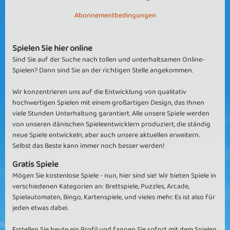
Abonnementbedingungen
Spielen Sie hier online
Sind Sie auf der Suche nach tollen und unterhaltsamen Online-
Spielen? Dann sind Sie an der richtigen Stelle angekommen.
Wir konzentrieren uns auf die Entwicklung von qualitativ
hochwertigen Spielen mit einem großartigen Design, das Ihnen
viele Stunden Unterhaltung garantiert. Alle unsere Spiele werden
von unseren dänischen Spieleentwicklern produziert, die ständig
neue Spiele entwickeln, aber auch unsere aktuellen erweitern.
Selbst das Beste kann immer noch besser werden!
Gratis Spiele
Mögen Sie kostenlose Spiele - nun, hier sind sie! Wir bieten Spiele in
verschiedenen Kategorien an: Brettspiele, Puzzles, Arcade,
Spielautomaten, Bingo, Kartenspiele, und vieles mehr. Es ist also für
jeden etwas dabei.
Erstellen Sie heute ein Profil und fangen Sie sofort mit dem Spielen