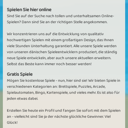
Spielen Sie hier online
OBabyPupsio
Sind Sie auf der Suche nach tollen und unterhaltsamen Online-
Spielen? Dann sind Sie an der richtigen Stelle angekommen.
Endlich was neues! Mehr davon
Ich finde das Spiel sehr sehr gut . Endlich was zu tun , nicht dieses
Wir konzentrieren uns auf die Entwicklung von qualitativ
ständige gewarte wie bei town und farm. Man muss nachdenken
hochwertigen Spielen mit einem großartigen Design, das Ihnen
und ENDLICH selbst aktiv werden! SEHR GUT!!! Bitte Bitte , lasst
viele Stunden Unterhaltung garantiert. Alle unsere Spiele werden
schnell weiter so tolle neue spiele kommen !
von unseren dänischen Spieleentwicklern produziert, die ständig
neue Spiele entwickeln, aber auch unsere aktuellen erweitern.
Eva63
Selbst das Beste kann immer noch besser werden!
Wieder ein Reinfall
Gratis Spiele
Leider wieder auf ein Stern zurückgehen
Mögen Sie kostenlose Spiele - nun, hier sind sie! Wir bieten Spiele in
Je weiter man kommt hier weniger Felder hat man zum anklicken
verschiedenen Kategorien an: Brettspiele, Puzzles, Arcade,
völlig sinnfrei man kommt einfach nicht weiter
Spielautomaten, Bingo, Kartenspiele, und vieles mehr. Es ist also für
Auszeichnung für die Polizisten werden auch nicht gezählt
jeden etwas dabei.
Das heißt es ist nach wenigen Wochen schon die Luft aus dem
Spiel raus
Erstellen Sie heute ein Profil und fangen Sie sofort mit dem Spielen
Schade denn eigentlich wäre die Idee gut gewesen aber mal wieder
an - vielleicht sind Sie ja der nächste glückliche Gewinner. Viel
viel zu schwer eingestellt
Glück!