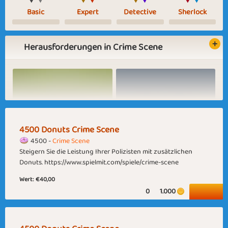
Basic
Expert
Detective
Sherlock
Herausforderungen in Crime Scene
Fruit salad
Rainy Mornings
4500 Donuts Crime Scene
4500 -
Crime Scene
Steigern Sie die Leistung Ihrer Polizisten mit zusätzlichen
Donuts. https://www.spielmit.com/spiele/crime-scene
Wert:
€40,00
Carnival Season
Time for Boots
0
1.000