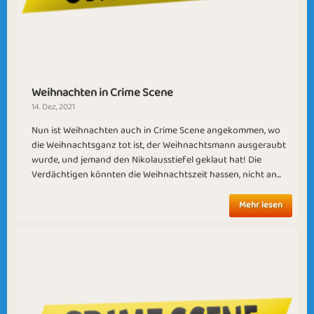
Chocolate Chips
Athena
Weihnachten in Crime Scene
14. Dez, 2021
Nun ist Weihnachten auch in Crime Scene angekommen, wo
die Weihnachtsganz tot ist, der Weihnachtsmann ausgeraubt
Remember the
New Beginnings
wurde, und jemand den Nikolausstiefel geklaut hat! Die
Time
Verdächtigen könnten die Weihnachtszeit hassen, nicht an...
Mehr lesen
Hot Hot
May Parade