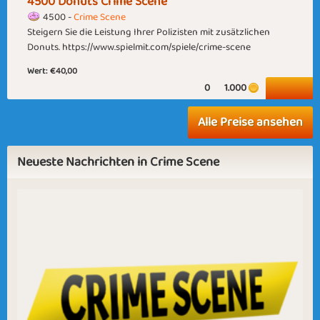
4500 Donuts Crime Scene
4500 -
Crime Scene
Steigern Sie die Leistung Ihrer Polizisten mit zusätzlichen
Bikini Season
Cinnamon Candles
Donuts. https://www.spielmit.com/spiele/crime-scene
Wert:
€40,00
0
1.000
Alle Preise ansehen
Kissable Roo
Miss Mieze Kadze
Neueste Nachrichten in Crime Scene
Mance
Hibernation
Halloween