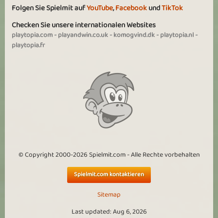
Folgen Sie Spielmit auf
YouTube
,
Facebook
und
TikTok
Mehr sehen
Checken Sie unsere internationalen Websites
playtopia.com
-
playandwin.co.uk
-
komogvind.dk
-
playtopia.nl
-
playtopia.fr
© Copyright 2000-2026 Spielmit.com - Alle Rechte vorbehalten
Spielmit.com kontaktieren
Sitemap
Last updated: Aug 6, 2026