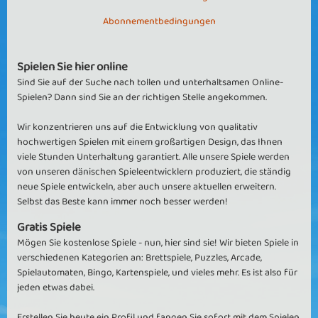
Abonnementbedingungen
Spielen Sie hier online
Sind Sie auf der Suche nach tollen und unterhaltsamen Online-
Spielen? Dann sind Sie an der richtigen Stelle angekommen.
Wir konzentrieren uns auf die Entwicklung von qualitativ
hochwertigen Spielen mit einem großartigen Design, das Ihnen
viele Stunden Unterhaltung garantiert. Alle unsere Spiele werden
von unseren dänischen Spieleentwicklern produziert, die ständig
neue Spiele entwickeln, aber auch unsere aktuellen erweitern.
Selbst das Beste kann immer noch besser werden!
Gratis Spiele
Mögen Sie kostenlose Spiele - nun, hier sind sie! Wir bieten Spiele in
verschiedenen Kategorien an: Brettspiele, Puzzles, Arcade,
Spielautomaten, Bingo, Kartenspiele, und vieles mehr. Es ist also für
jeden etwas dabei.
Erstellen Sie heute ein Profil und fangen Sie sofort mit dem Spielen