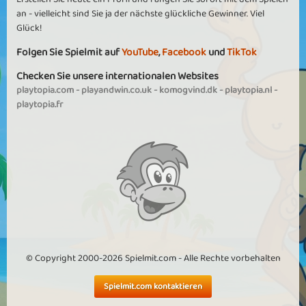
an - vielleicht sind Sie ja der nächste glückliche Gewinner. Viel
Glück!
Folgen Sie Spielmit auf
YouTube
,
Facebook
und
TikTok
Checken Sie unsere internationalen Websites
playtopia.com
-
playandwin.co.uk
-
komogvind.dk
-
playtopia.nl
-
playtopia.fr
© Copyright 2000-2026 Spielmit.com - Alle Rechte vorbehalten
Spielmit.com kontaktieren