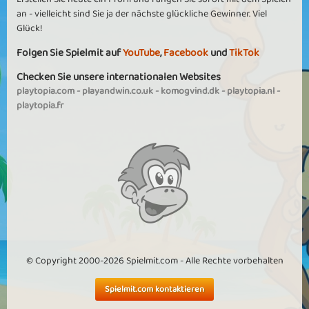
an - vielleicht sind Sie ja der nächste glückliche Gewinner. Viel
Glück!
Folgen Sie Spielmit auf
YouTube
,
Facebook
und
TikTok
Checken Sie unsere internationalen Websites
playtopia.com
-
playandwin.co.uk
-
komogvind.dk
-
playtopia.nl
-
playtopia.fr
© Copyright 2000-2026 Spielmit.com - Alle Rechte vorbehalten
Spielmit.com kontaktieren