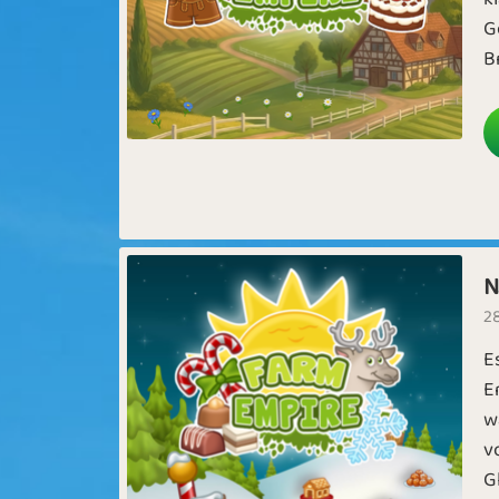
G
B
N
28
E
E
w
v
G