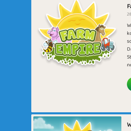
F
28
W
k
s
D
S
no
W