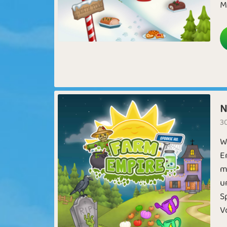
M
N
30
W
E
m
u
S
V