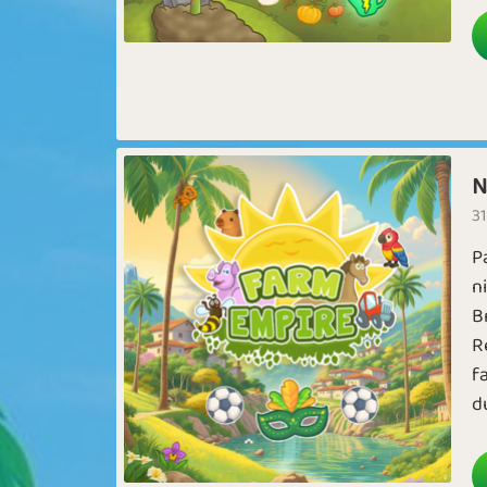
N
31
P
n
B
R
f
d