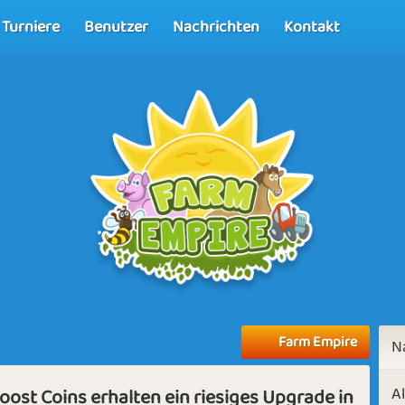
Turniere
Benutzer
Nachrichten
Kontakt
Farm Empire
N
A
oost Coins erhalten ein riesiges Upgrade in