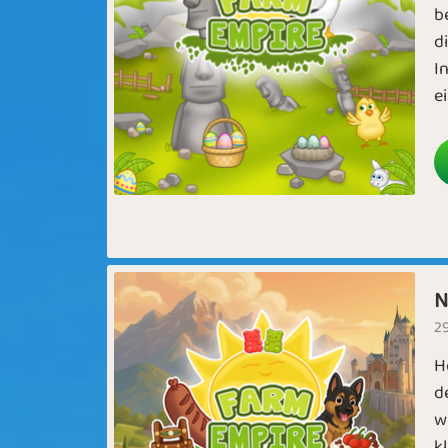
b
d
I
e
N
29
H
d
w
k