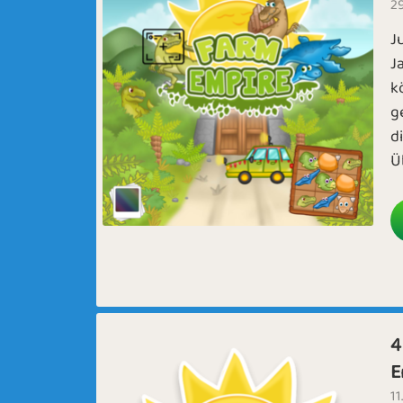
29
J
J
k
g
d
Ü
4
E
11