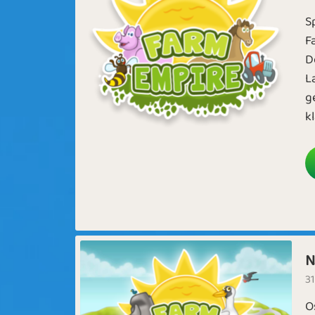
S
F
D
L
g
kl
N
31
O