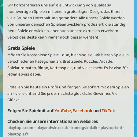
Wir konzentrieren uns auf die Entwicklung von qualitativ
hochwertigen Spielen mit einem großartigen Design, das Ihnen
viele Stunden Unterhaltung garantiert. Alle unsere Spiele werden
von unseren dänischen Spieleentwicklern produziert, die ständig
neue Spiele entwickeln, aber auch unsere aktuellen erweitern.
Selbst das Beste kann immer noch besser werden!
Gratis Spiele
Mögen Sie kostenlose Spiele - nun, hier sind sie! Wir bieten Spiele in
verschiedenen Kategorien an: Brettspiele, Puzzles, Arcade,
Spielautomaten, Bingo, Kartenspiele, und vieles mehr. Es ist also für
jeden etwas dabei.
Erstellen Sie heute ein Profil und fangen Sie sofort mit dem Spielen
an - vielleicht sind Sie ja der nächste glückliche Gewinner. Viel
Glück!
Folgen Sie Spielmit auf
YouTube
,
Facebook
und
TikTok
Checken Sie unsere internationalen Websites
playtopia.com
-
playandwin.co.uk
-
komogvind.dk
-
playtopia.nl
-
playtopia.fr