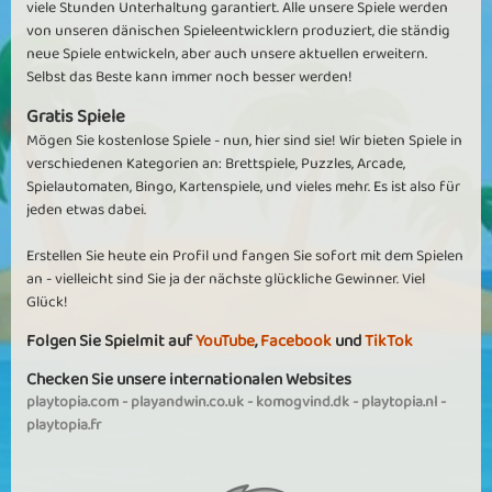
viele Stunden Unterhaltung garantiert. Alle unsere Spiele werden
von unseren dänischen Spieleentwicklern produziert, die ständig
neue Spiele entwickeln, aber auch unsere aktuellen erweitern.
Selbst das Beste kann immer noch besser werden!
Gratis Spiele
Mögen Sie kostenlose Spiele - nun, hier sind sie! Wir bieten Spiele in
verschiedenen Kategorien an: Brettspiele, Puzzles, Arcade,
Spielautomaten, Bingo, Kartenspiele, und vieles mehr. Es ist also für
jeden etwas dabei.
Erstellen Sie heute ein Profil und fangen Sie sofort mit dem Spielen
an - vielleicht sind Sie ja der nächste glückliche Gewinner. Viel
Glück!
Folgen Sie Spielmit auf
YouTube
,
Facebook
und
TikTok
Checken Sie unsere internationalen Websites
playtopia.com
-
playandwin.co.uk
-
komogvind.dk
-
playtopia.nl
-
playtopia.fr