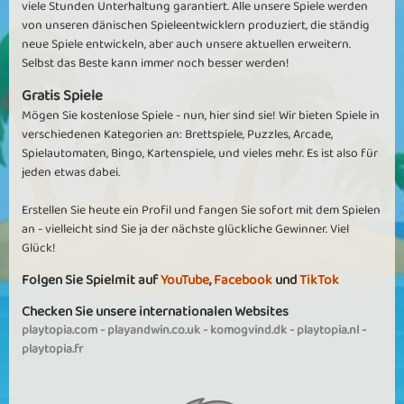
viele Stunden Unterhaltung garantiert. Alle unsere Spiele werden
von unseren dänischen Spieleentwicklern produziert, die ständig
neue Spiele entwickeln, aber auch unsere aktuellen erweitern.
Selbst das Beste kann immer noch besser werden!
Gratis Spiele
Mögen Sie kostenlose Spiele - nun, hier sind sie! Wir bieten Spiele in
verschiedenen Kategorien an: Brettspiele, Puzzles, Arcade,
Spielautomaten, Bingo, Kartenspiele, und vieles mehr. Es ist also für
jeden etwas dabei.
Erstellen Sie heute ein Profil und fangen Sie sofort mit dem Spielen
an - vielleicht sind Sie ja der nächste glückliche Gewinner. Viel
Glück!
Folgen Sie Spielmit auf
YouTube
,
Facebook
und
TikTok
Checken Sie unsere internationalen Websites
playtopia.com
-
playandwin.co.uk
-
komogvind.dk
-
playtopia.nl
-
playtopia.fr