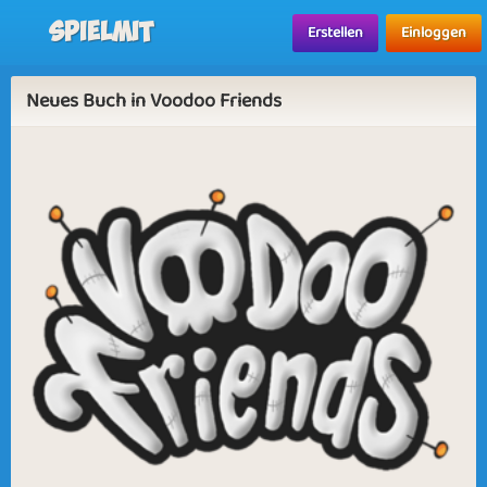
Spielmit
Erstellen
Einloggen
Neues Buch in Voodoo Friends