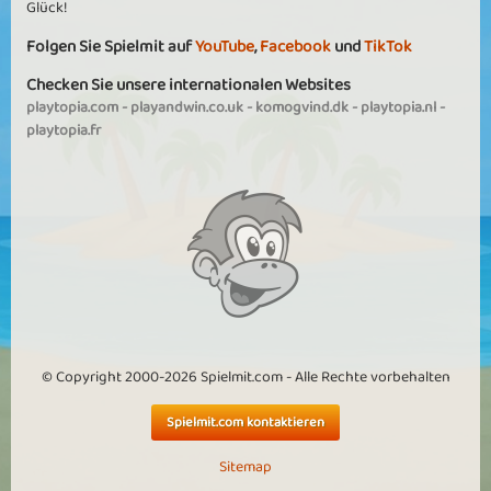
Glück!
Folgen Sie Spielmit auf
YouTube
,
Facebook
und
TikTok
Checken Sie unsere internationalen Websites
playtopia.com
-
playandwin.co.uk
-
komogvind.dk
-
playtopia.nl
-
playtopia.fr
© Copyright 2000-2026 Spielmit.com - Alle Rechte vorbehalten
Spielmit.com kontaktieren
Sitemap