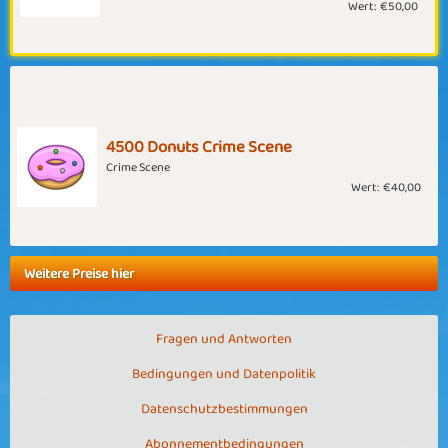
Wert:
€50,00
4500 Donuts Crime Scene
Crime Scene
Wert:
€40,00
Weitere Preise hier
Fragen und Antworten
Bedingungen und Datenpolitik
Datenschutzbestimmungen
Abonnementbedingungen