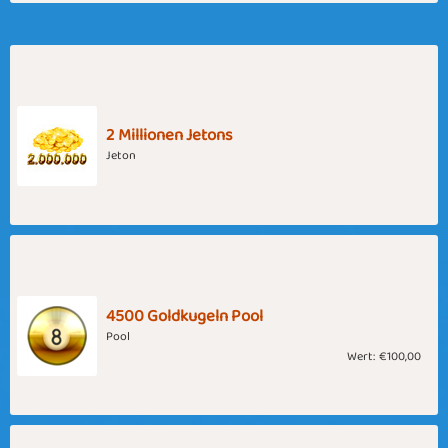
2 Millionen Jetons
Jeton
4500 Goldkugeln Pool
Pool
Wert:
€100,00