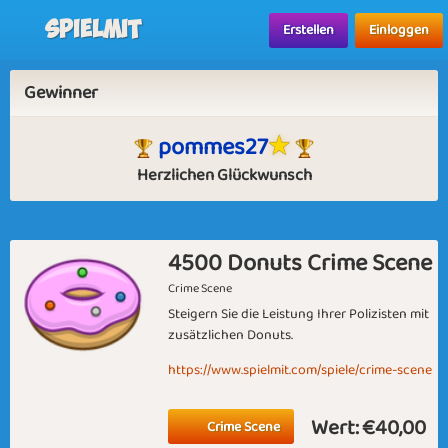
Spielmit
Erstellen
Einloggen
Gewinner
pommes27
Herzlichen Glückwunsch
4500 Donuts Crime Scene
Crime Scene
Steigern Sie die Leistung Ihrer Polizisten mit
zusätzlichen Donuts.
https://www.spielmit.com/spiele/crime-scene
Wert:
€40,00
Crime Scene