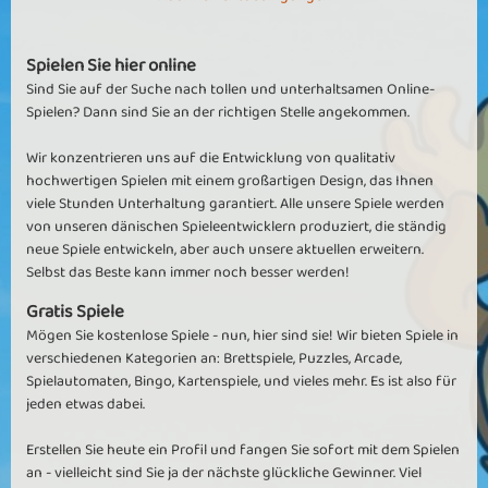
Spielen Sie hier online
Sind Sie auf der Suche nach tollen und unterhaltsamen Online-
Spielen? Dann sind Sie an der richtigen Stelle angekommen.
Wir konzentrieren uns auf die Entwicklung von qualitativ
hochwertigen Spielen mit einem großartigen Design, das Ihnen
viele Stunden Unterhaltung garantiert. Alle unsere Spiele werden
von unseren dänischen Spieleentwicklern produziert, die ständig
neue Spiele entwickeln, aber auch unsere aktuellen erweitern.
Selbst das Beste kann immer noch besser werden!
Gratis Spiele
Mögen Sie kostenlose Spiele - nun, hier sind sie! Wir bieten Spiele in
verschiedenen Kategorien an: Brettspiele, Puzzles, Arcade,
Spielautomaten, Bingo, Kartenspiele, und vieles mehr. Es ist also für
jeden etwas dabei.
Erstellen Sie heute ein Profil und fangen Sie sofort mit dem Spielen
an - vielleicht sind Sie ja der nächste glückliche Gewinner. Viel