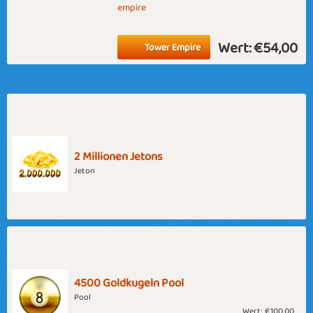
empire
Wert:
€54,00
Tower Empire
2 Millionen Jetons
Jeton
4500 Goldkugeln Pool
Pool
Wert:
€100,00