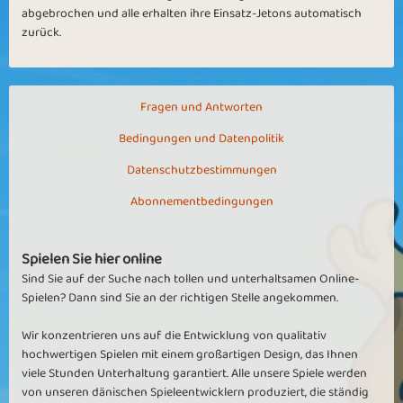
abgebrochen und alle erhalten ihre Einsatz-Jetons automatisch
zurück.
Fragen und Antworten
Bedingungen und Datenpolitik
Datenschutzbestimmungen
Abonnementbedingungen
Spielen Sie hier online
Sind Sie auf der Suche nach tollen und unterhaltsamen Online-
Spielen? Dann sind Sie an der richtigen Stelle angekommen.
Wir konzentrieren uns auf die Entwicklung von qualitativ
hochwertigen Spielen mit einem großartigen Design, das Ihnen
viele Stunden Unterhaltung garantiert. Alle unsere Spiele werden
von unseren dänischen Spieleentwicklern produziert, die ständig