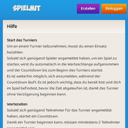
Spielmit
Erstellen
Einloggen
Hilfe
Start des Turniers
Um an einem Turnier teilzunehmen, musst du einen Einsatz
bezahlen.
Sobald sich genügend Spieler angemeldet haben, um ein Spiel zu
starten, wirst du automatisch in die Warteschlange aufgenommen
und der Countdown bis zum Beginn des Turniers startet.
Es ist weiterhin möglich, sich anzumelden, während der
Countdown läuft. Es ist jedoch wichtig, dass du bereit bist und dich
im Spiel befindest, bevor die Zeit abgelaufen ist, damit das Turnier
ohne Verzögerung beginnen kann.
Wartezeiten
Sobald sich genügend Teilnehmer für das Turnier angemeldet
haben, startet ein Countdown.
Damit ein Turnier beginnen kann, müssen mindestens 2 Teilnehmer