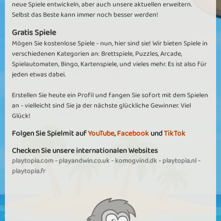
neue Spiele entwickeln, aber auch unsere aktuellen erweitern.
Selbst das Beste kann immer noch besser werden!
Gratis Spiele
Mögen Sie kostenlose Spiele - nun, hier sind sie! Wir bieten Spiele in
verschiedenen Kategorien an: Brettspiele, Puzzles, Arcade,
Spielautomaten, Bingo, Kartenspiele, und vieles mehr. Es ist also für
jeden etwas dabei.
Erstellen Sie heute ein Profil und fangen Sie sofort mit dem Spielen
an - vielleicht sind Sie ja der nächste glückliche Gewinner. Viel
Glück!
Folgen Sie Spielmit auf
YouTube
,
Facebook
und
TikTok
Checken Sie unsere internationalen Websites
playtopia.com
-
playandwin.co.uk
-
komogvind.dk
-
playtopia.nl
-
playtopia.fr