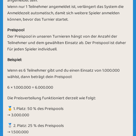
angemeldet sein.
Wenn nur 1 Teilnehmer angemeldet ist, verlängert das System die
Anmeldezeit automatisch, damit sich weitere Spieler anmelden
können, bevor das Turnier startet.
Preispool
Der Preispool in unseren Turnieren hängt von der Anzahl der
Teilnehmer und dem gewählten Einsatz ab. Der Preispool ist daher
für jeden Spieler individuell.
Beispiel:
Wenn es 6 Teilnehmer gibt und du einen Einsatz von 1.000.000
wählst, dann beträgt dein Preispool:
6 × 1.000.000 = 6.000.000
Die Preisverteilung funktioniert derzeit wie folgt:
🥇 1. Platz: 50 % des Preispools
→ 3.000.000
🥈 2. Platz: 25 % des Preispools
→ 1.500.000