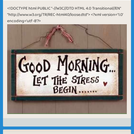
<!DOCTYPE html PUBLIC "-//W3C//DTD HTML 4.0 Transitional//EN"
"http://www.w3.org/TR/REC-html40/loose.dtd"> <?xml version='1.0'
encoding='utf-8'?>