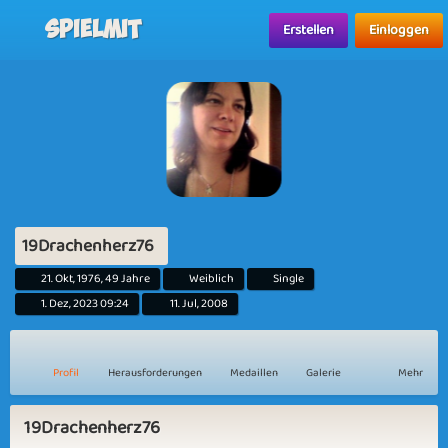
Spielmit
Erstellen
Einloggen
19Drachenherz76
21. Okt, 1976, 49 Jahre
Weiblich
Single
1. Dez, 2023 09:24
11. Jul, 2008
Profil
Herausforderungen
Medaillen
Galerie
Mehr
19Drachenherz76