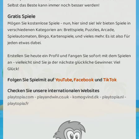
Selbst das Beste kann immer noch besser werden!
Gratis Spiele
Mögen Sie kostenlose Spiele - nun, hier sind sie! Wir bieten Spiele in
verschiedenen Kategorien an: Brettspiele, Puzzles, Arcade,
Spielautomaten, Bingo, Kartenspiele, und vieles mehr. Es ist also für
jeden etwas dabei.
Erstellen Sie heute ein Profil und fangen Sie sofort mit dem Spielen
an - vielleicht sind Sie ja der nächste glückliche Gewinner. Viel
Glück!
Folgen Sie Spielmit auf
YouTube
,
Facebook
und
TikTok
Checken Sie unsere internationalen Websites
playtopia.com
-
playandwin.co.uk
-
komogvind.dk
-
playtopia.nl
-
playtopia.fr