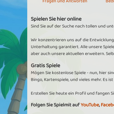
Fragen und Antworten
Bed
Spielen Sie hier online
Sind Sie auf der Suche nach tollen und un
Wir konzentrieren uns auf die Entwicklung
Unterhaltung garantiert. Alle unsere Spiel
aber auch unsere aktuellen erweitern. Se
Gratis Spiele
Mögen Sie kostenlose Spiele - nun, hier sin
Bingo, Kartenspiele, und vieles mehr. Es ist
Erstellen Sie heute ein Profil und fangen Si
Folgen Sie Spielmit auf
YouTube
,
Faceb