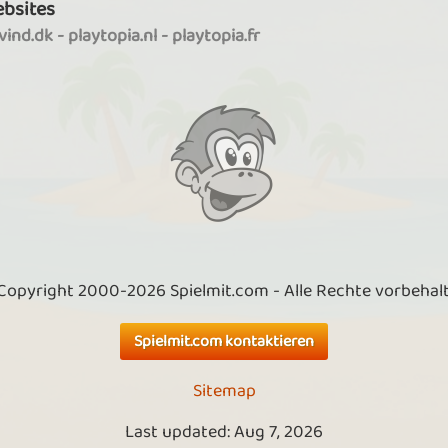
ebsites
ind.dk
-
playtopia.nl
-
playtopia.fr
Copyright 2000-2026 Spielmit.com - Alle Rechte vorbehal
Spielmit.com kontaktieren
Sitemap
Last updated: Aug 7, 2026