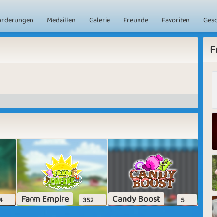
orderungen
Medaillen
Galerie
Freunde
Favoriten
Ges
F
Farm Empire
Candy Boost
4
352
5