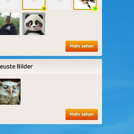
Mehr sehen
euste Bilder
Mehr sehen