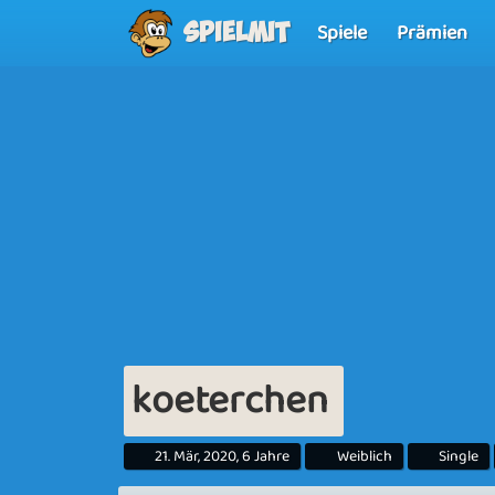
Spiele
Prämien
Spielmit
koeterchen
21. Mär, 2020, 6 Jahre
Weiblich
Single