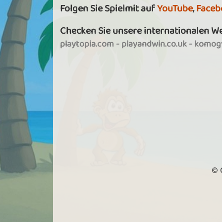
Folgen Sie Spielmit auf
YouTube
,
Faceb
Checken Sie unsere internationalen W
playtopia.com
-
playandwin.co.uk
-
komogv
© 