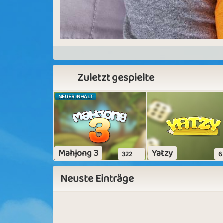
Zuletzt gespielte
NEUER INHALT
Mahjong 3
Yatzy
322
6
Neuste Einträge