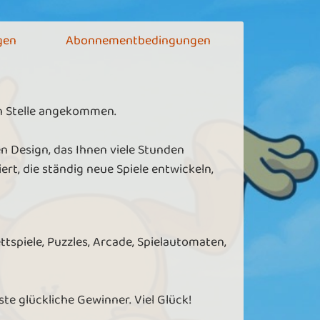
gen
Abonnementbedingungen
en Stelle angekommen.
n Design, das Ihnen viele Stunden
rt, die ständig neue Spiele entwickeln,
ettspiele, Puzzles, Arcade, Spielautomaten,
hste glückliche Gewinner. Viel Glück!