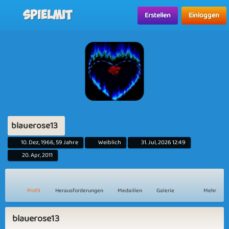
Spielmit
Erstellen
Einloggen
blauerose13
10. Dez, 1966, 59 Jahre
Weiblich
31. Jul, 2026 12:49
20. Apr, 2011
Profil
Herausforderungen
Medaillen
Galerie
Mehr
blauerose13