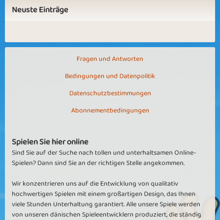
Neuste Einträge
Fragen und Antworten
Bedingungen und Datenpolitik
Datenschutzbestimmungen
Abonnementbedingungen
Spielen Sie hier online
Sind Sie auf der Suche nach tollen und unterhaltsamen Online-
Spielen? Dann sind Sie an der richtigen Stelle angekommen.
Wir konzentrieren uns auf die Entwicklung von qualitativ
hochwertigen Spielen mit einem großartigen Design, das Ihnen
viele Stunden Unterhaltung garantiert. Alle unsere Spiele werden
von unseren dänischen Spieleentwicklern produziert, die ständig