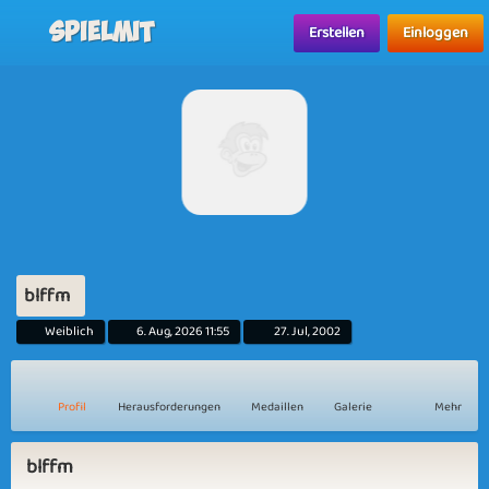
Spielmit
Erstellen
Einloggen
blffm
Weiblich
6. Aug, 2026 11:55
27. Jul, 2002
Profil
Herausforderungen
Medaillen
Galerie
Mehr
blffm