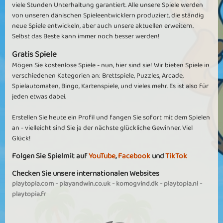
viele Stunden Unterhaltung garantiert. Alle unsere Spiele werden
von unseren dänischen Spieleentwicklern produziert, die ständig
neue Spiele entwickeln, aber auch unsere aktuellen erweitern.
Selbst das Beste kann immer noch besser werden!
Gratis Spiele
Mögen Sie kostenlose Spiele - nun, hier sind sie! Wir bieten Spiele in
verschiedenen Kategorien an: Brettspiele, Puzzles, Arcade,
Spielautomaten, Bingo, Kartenspiele, und vieles mehr. Es ist also für
jeden etwas dabei.
Erstellen Sie heute ein Profil und fangen Sie sofort mit dem Spielen
an - vielleicht sind Sie ja der nächste glückliche Gewinner. Viel
Glück!
Folgen Sie Spielmit auf
YouTube
,
Facebook
und
TikTok
Checken Sie unsere internationalen Websites
playtopia.com
-
playandwin.co.uk
-
komogvind.dk
-
playtopia.nl
-
playtopia.fr