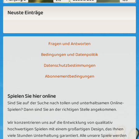
Neuste Einträge
Fragen und Antworten
Bedingungen und Datenpolitik
Datenschutzbestimmungen
Abonnementbedingungen
Spielen Sie hier online
Sind Sie auf der Suche nach tollen und unterhaltsamen Online-
Spielen? Dann sind Sie an der richtigen Stelle angekommen.
Wir konzentrieren uns auf die Entwicklung von qualitativ
hochwertigen Spielen mit einem großartigen Design, das Ihnen
viele Stunden Unterhaltung garantiert. Alle unsere Spiele werden