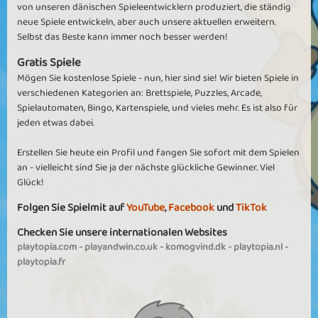
von unseren dänischen Spieleentwicklern produziert, die ständig
neue Spiele entwickeln, aber auch unsere aktuellen erweitern.
Selbst das Beste kann immer noch besser werden!
Gratis Spiele
Mögen Sie kostenlose Spiele - nun, hier sind sie! Wir bieten Spiele in
verschiedenen Kategorien an: Brettspiele, Puzzles, Arcade,
Spielautomaten, Bingo, Kartenspiele, und vieles mehr. Es ist also für
jeden etwas dabei.
Erstellen Sie heute ein Profil und fangen Sie sofort mit dem Spielen
an - vielleicht sind Sie ja der nächste glückliche Gewinner. Viel
Glück!
Folgen Sie Spielmit auf
YouTube
,
Facebook
und
TikTok
Checken Sie unsere internationalen Websites
playtopia.com
-
playandwin.co.uk
-
komogvind.dk
-
playtopia.nl
-
playtopia.fr