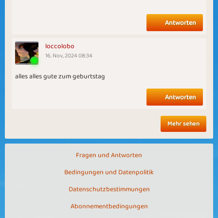
Antworten
loccolobo
16. Nov, 2024 08:34
alles alles gute zum geburtstag
Antworten
Mehr sehen
Fragen und Antworten
Bedingungen und Datenpolitik
Datenschutzbestimmungen
Abonnementbedingungen