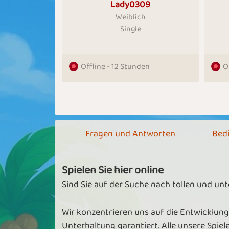
Lady0309
Weiblich
Single
Offline - 12 Stunden
O
Fragen und Antworten
Bed
Spielen Sie hier online
Sind Sie auf der Suche nach tollen und un
Wir konzentrieren uns auf die Entwicklung
Unterhaltung garantiert. Alle unsere Spiel