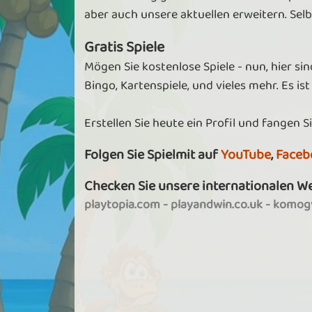
aber auch unsere aktuellen erweitern. Se
Gratis Spiele
Mögen Sie kostenlose Spiele - nun, hier sin
Bingo, Kartenspiele, und vieles mehr. Es ist
Erstellen Sie heute ein Profil und fangen Si
Folgen Sie Spielmit auf
YouTube
,
Faceb
Checken Sie unsere internationalen W
playtopia.com
-
playandwin.co.uk
-
komogv