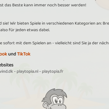
lbst das Beste kann immer noch besser werden!
d sie! Wir bieten Spiele in verschiedenen Kategorien an: Br
 also für jeden etwas dabei.
e sofort mit dem Spielen an - vielleicht sind Sie ja der näc
ook
und
TikTok
ebsites
ind.dk
-
playtopia.nl
-
playtopia.fr