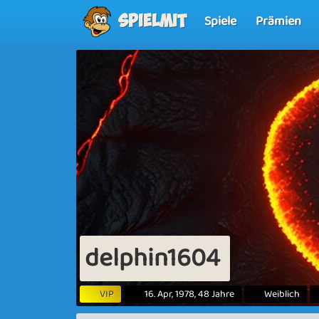
Spiele
Prämien
Spielmit
delphin1604
VIP
16. Apr, 1978, 48 Jahre
Weiblich