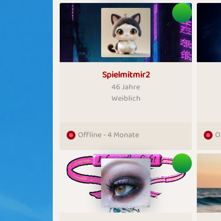
Spielmitmir2
46 Jahre
Weiblich
Offline - 4 Monate
Of