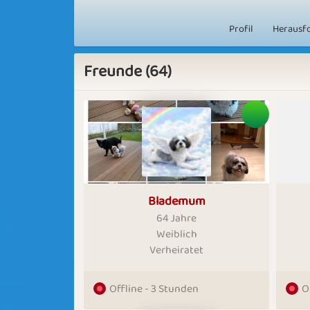
Profil
Herausf
Freunde (64)
Blademum
64 Jahre
Weiblich
Verheiratet
Offline - 3 Stunden
O