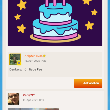
delphin1604
16. Apr, 2025 17:33
Danke schön liebe Fee
Antworten
Perle2111
16. Apr, 2025 11:13