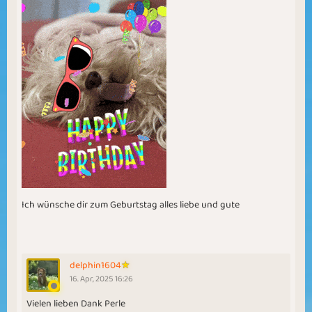
Ich wünsche dir zum Geburtstag alles liebe und gute
delphin1604
16. Apr, 2025 16:26
Vielen lieben Dank Perle