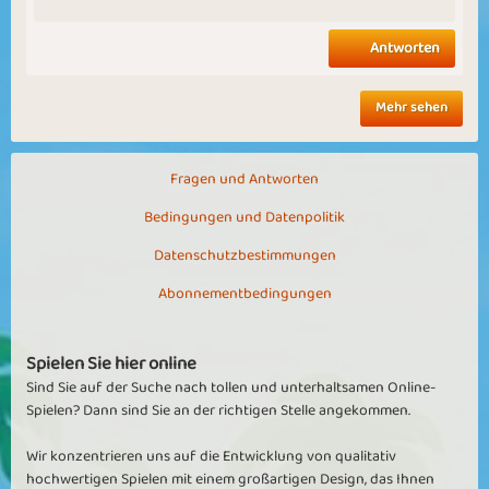
Antworten
Mehr sehen
Fragen und Antworten
Bedingungen und Datenpolitik
Datenschutzbestimmungen
Abonnementbedingungen
Spielen Sie hier online
Sind Sie auf der Suche nach tollen und unterhaltsamen Online-
Spielen? Dann sind Sie an der richtigen Stelle angekommen.
Wir konzentrieren uns auf die Entwicklung von qualitativ
hochwertigen Spielen mit einem großartigen Design, das Ihnen