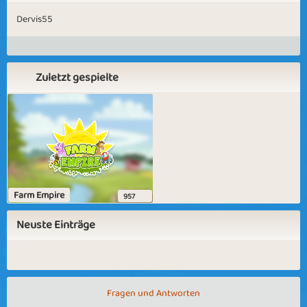
Dervis55
Zuletzt gespielte
Farm Empire
957
Neuste Einträge
Fragen und Antworten