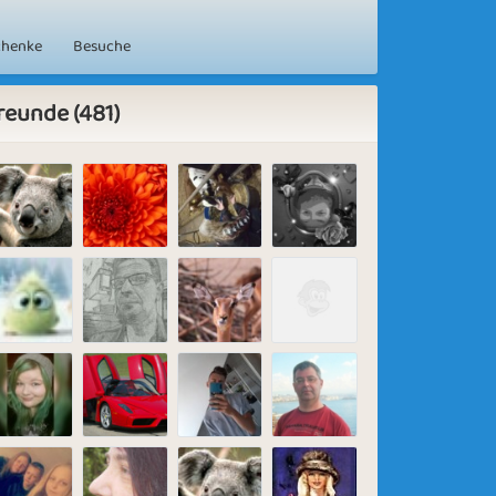
chenke
Besuche
reunde (481)