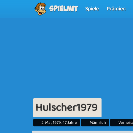
Spiele
Prämien
Spielmit
Hulscher1979
2. Mai, 1979, 47 Jahre
Männlich
Verheira