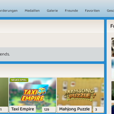
orderungen
Medaillen
Galerie
Freunde
Favoriten
Ges
F
ends.
NEUES SPIEL
Taxi Empire
Mahjong Puzzle
11
129
3