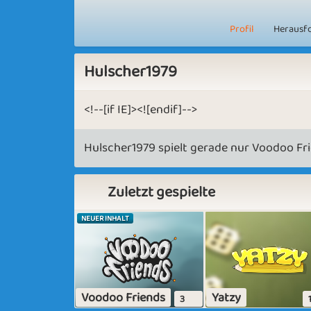
Profil
Herausf
Hulscher1979
<!--[if IE]><![endif]-->
Hulscher1979 spielt gerade nur Voodoo Fri
Zuletzt gespielte
NEUER INHALT
Voodoo Friends
Yatzy
3