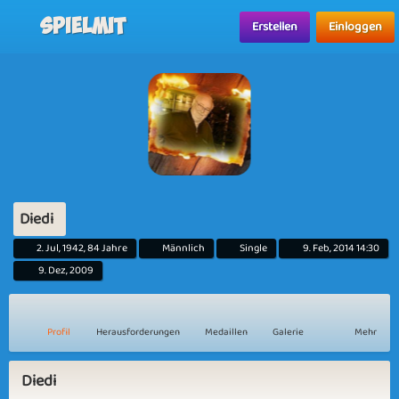
Spielmit
Erstellen
Einloggen
Diedi
2. Jul, 1942, 84 Jahre
Männlich
Single
9. Feb, 2014 14:30
9. Dez, 2009
Profil
Herausforderungen
Medaillen
Galerie
Mehr
Diedi