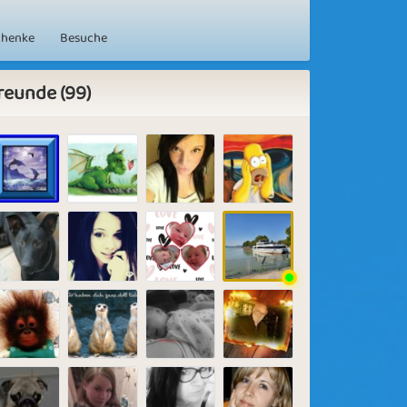
chenke
Besuche
reunde (99)