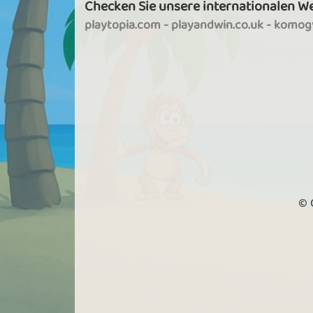
Checken Sie unsere internationalen W
playtopia.com
-
playandwin.co.uk
-
komogv
© 