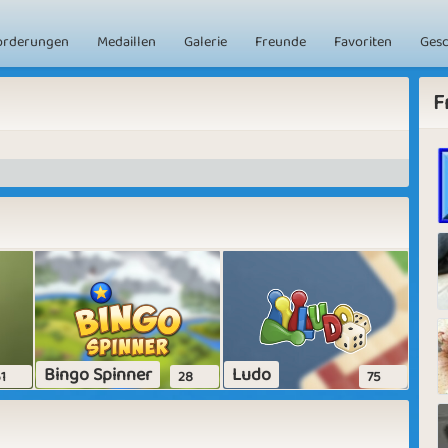
orderungen
Medaillen
Galerie
Freunde
Favoriten
Ges
F
Bingo Spinner
Ludo
1
28
75