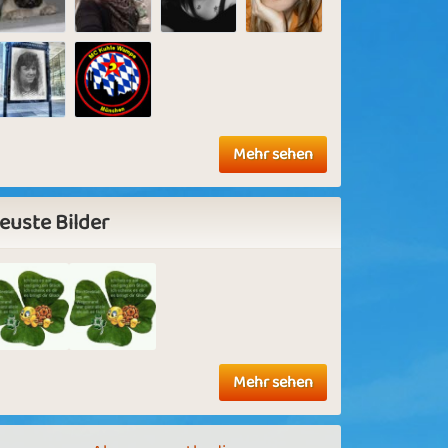
Mehr sehen
euste Bilder
Mehr sehen