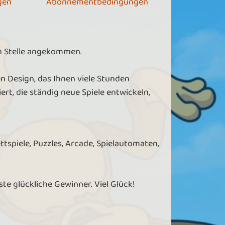
gen
Abonnementbedingungen
en Stelle angekommen.
n Design, das Ihnen viele Stunden
rt, die ständig neue Spiele entwickeln,
ettspiele, Puzzles, Arcade, Spielautomaten,
hste glückliche Gewinner. Viel Glück!