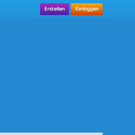
Erstellen
Einloggen