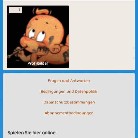
1
Profilbilder
Fragen und Antworten
Bedingungen und Datenpolitik
Datenschutzbestimmungen
Abonnementbedingungen
Spielen Sie hier online