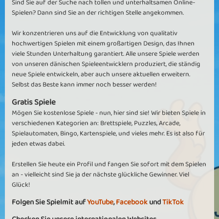
Sind Sie auf der Suche nach tollen und unterhaltsamen Online-
Spielen? Dann sind Sie an der richtigen Stelle angekommen.
Wir konzentrieren uns auf die Entwicklung von qualitativ
hochwertigen Spielen mit einem großartigen Design, das Ihnen
viele Stunden Unterhaltung garantiert. Alle unsere Spiele werden
von unseren dänischen Spieleentwicklern produziert, die ständig
neue Spiele entwickeln, aber auch unsere aktuellen erweitern.
Selbst das Beste kann immer noch besser werden!
Gratis Spiele
Mögen Sie kostenlose Spiele - nun, hier sind sie! Wir bieten Spiele in
verschiedenen Kategorien an: Brettspiele, Puzzles, Arcade,
Spielautomaten, Bingo, Kartenspiele, und vieles mehr. Es ist also für
jeden etwas dabei.
Erstellen Sie heute ein Profil und fangen Sie sofort mit dem Spielen
an - vielleicht sind Sie ja der nächste glückliche Gewinner. Viel
Glück!
Folgen Sie Spielmit auf
YouTube
,
Facebook
und
TikTok