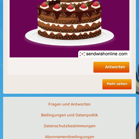
Antworten
Mehr sehen
Fragen und Antworten
Bedingungen und Datenpolitik
Datenschutzbestimmungen
Abonnementbedingungen