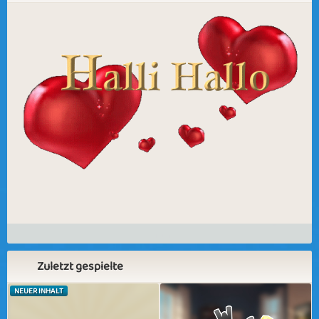
Zuletzt gespielte
NEUER INHALT