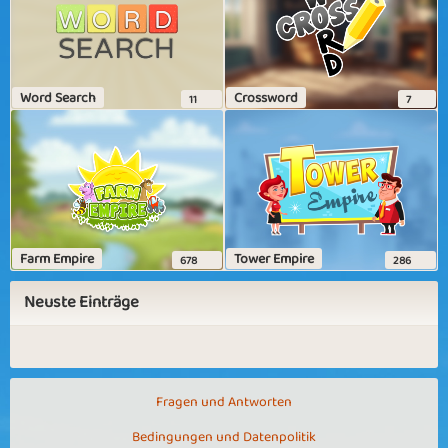
Word Search
Crossword
11
7
Farm Empire
Tower Empire
678
286
Neuste Einträge
Fragen und Antworten
Bedingungen und Datenpolitik