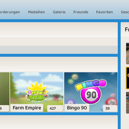
orderungen
Medaillen
Galerie
Freunde
Favoriten
Ges
F
Farm Empire
Bingo 90
9
427
39