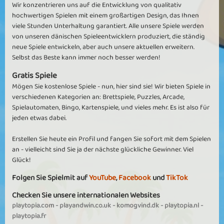
Wir konzentrieren uns auf die Entwicklung von qualitativ
hochwertigen Spielen mit einem großartigen Design, das Ihnen
viele Stunden Unterhaltung garantiert. Alle unsere Spiele werden
von unseren dänischen Spieleentwicklern produziert, die ständig
neue Spiele entwickeln, aber auch unsere aktuellen erweitern.
Selbst das Beste kann immer noch besser werden!
Gratis Spiele
Mögen Sie kostenlose Spiele - nun, hier sind sie! Wir bieten Spiele in
verschiedenen Kategorien an: Brettspiele, Puzzles, Arcade,
Spielautomaten, Bingo, Kartenspiele, und vieles mehr. Es ist also für
jeden etwas dabei.
Erstellen Sie heute ein Profil und fangen Sie sofort mit dem Spielen
an - vielleicht sind Sie ja der nächste glückliche Gewinner. Viel
Glück!
Folgen Sie Spielmit auf
YouTube
,
Facebook
und
TikTok
Checken Sie unsere internationalen Websites
playtopia.com
-
playandwin.co.uk
-
komogvind.dk
-
playtopia.nl
-
playtopia.fr