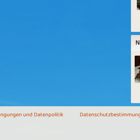
N
ingungen und Datenpolitik
Datenschutzbestimmun