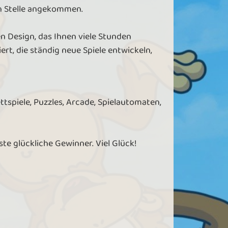
en Stelle angekommen.
n Design, das Ihnen viele Stunden
rt, die ständig neue Spiele entwickeln,
ettspiele, Puzzles, Arcade, Spielautomaten,
hste glückliche Gewinner. Viel Glück!