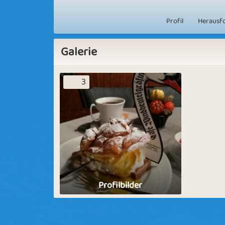
Profil
Herausf
Galerie
3
Profilbilder