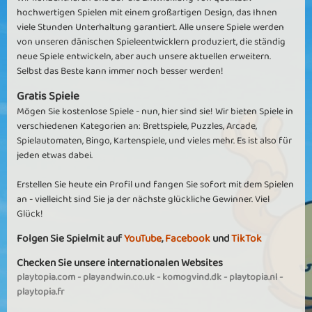
hochwertigen Spielen mit einem großartigen Design, das Ihnen
viele Stunden Unterhaltung garantiert. Alle unsere Spiele werden
von unseren dänischen Spieleentwicklern produziert, die ständig
neue Spiele entwickeln, aber auch unsere aktuellen erweitern.
Selbst das Beste kann immer noch besser werden!
Gratis Spiele
Mögen Sie kostenlose Spiele - nun, hier sind sie! Wir bieten Spiele in
verschiedenen Kategorien an: Brettspiele, Puzzles, Arcade,
Spielautomaten, Bingo, Kartenspiele, und vieles mehr. Es ist also für
jeden etwas dabei.
Erstellen Sie heute ein Profil und fangen Sie sofort mit dem Spielen
an - vielleicht sind Sie ja der nächste glückliche Gewinner. Viel
Glück!
Folgen Sie Spielmit auf
YouTube
,
Facebook
und
TikTok
Checken Sie unsere internationalen Websites
playtopia.com
-
playandwin.co.uk
-
komogvind.dk
-
playtopia.nl
-
playtopia.fr