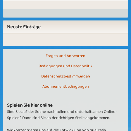
Neuste Einträge
Fragen und Antworten
Bedingungen und Datenpolitik
Datenschutzbestimmungen
Abonnementbedingungen
Spielen Sie hier online
Sind Sie auf der Suche nach tollen und unterhaltsamen Online-
Spielen? Dann sind Sie an der richtigen Stelle angekommen.
Wir konzentrieren uns auf die Entwicklung von qualitativ