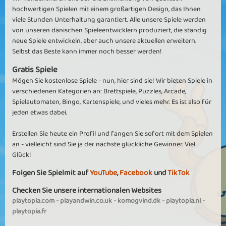
hochwertigen Spielen mit einem großartigen Design, das Ihnen
viele Stunden Unterhaltung garantiert. Alle unsere Spiele werden
von unseren dänischen Spieleentwicklern produziert, die ständig
neue Spiele entwickeln, aber auch unsere aktuellen erweitern.
Selbst das Beste kann immer noch besser werden!
Gratis Spiele
Mögen Sie kostenlose Spiele - nun, hier sind sie! Wir bieten Spiele in
verschiedenen Kategorien an: Brettspiele, Puzzles, Arcade,
Spielautomaten, Bingo, Kartenspiele, und vieles mehr. Es ist also für
jeden etwas dabei.
Erstellen Sie heute ein Profil und fangen Sie sofort mit dem Spielen
an - vielleicht sind Sie ja der nächste glückliche Gewinner. Viel
Glück!
Folgen Sie Spielmit auf
YouTube
,
Facebook
und
TikTok
Checken Sie unsere internationalen Websites
playtopia.com
-
playandwin.co.uk
-
komogvind.dk
-
playtopia.nl
-
playtopia.fr