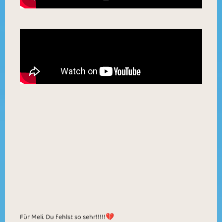
Für Meli. Du fehlst so sehr!!!!!💔