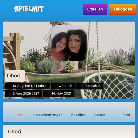
Spielmit
Erstellen
Einloggen
Libori
10. Aug, 1984, 41 Jahre
Weiblich
Freund/in
5. Aug, 2026 21:37
14. Nov, 2021
Profil
Herausforderungen
Medaillen
Galerie
Mehr
Libori