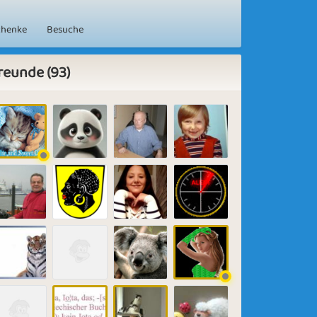
chenke
Besuche
reunde (93)