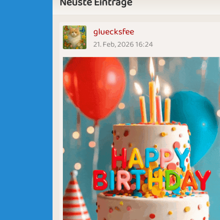
Neuste Einträge
gluecksfee
21. Feb, 2026 16:24