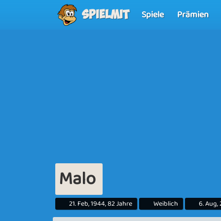
Spiele
Prämien
Spielmit
Malo
21. Feb, 1944, 82 Jahre
Weiblich
6. Aug,