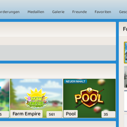
orderungen
Medaillen
Galerie
Freunde
Favoriten
Ges
F
NEUER INHALT
Farm Empire
Pool
5
561
35