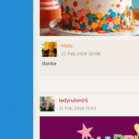
Malo
22. Feb, 2026 20:08
danke
ladyrubin05
21. Feb, 2026 15:43