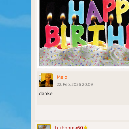
Malo
22. Feb, 2026 20:09
danke
turbooma60